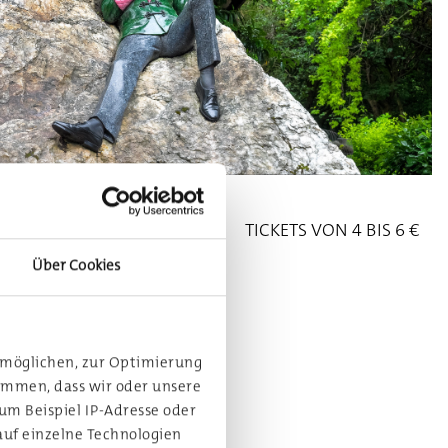
HBAR AB 07.09.26
TICKETS VON 4 BIS 6 €
eldung per Mail an
Über Cookies
gestheater@fulda.de
rmöglichen, zur Optimierung
ommen, dass wir oder unsere
um Beispiel IP-Adresse oder
auf einzelne Technologien