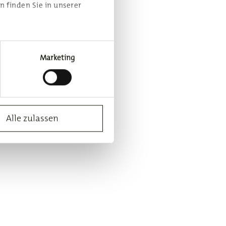
n finden Sie in unserer
nologien zu verwenden. Sie
instellungen in der linken
Marketing
Alle zulassen