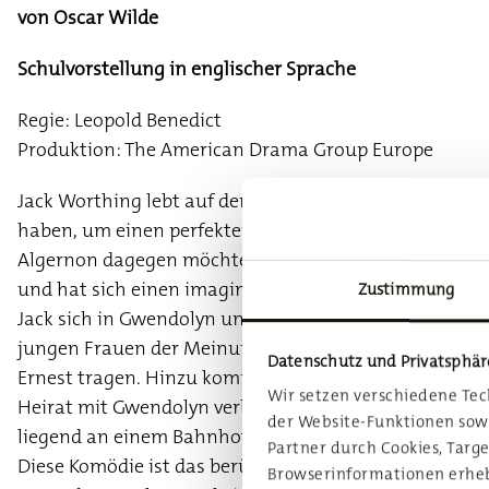
von Oscar Wilde
Schulvorstellung in englischer Sprache
Regie: Leopold Benedict
Produktion: The American Drama Group Europe
Jack Worthing lebt auf dem Land und gibt vor, einen 
haben, um einen perfekten Vorwand zu haben, sich in 
Algernon dagegen möchte dem langweiligen gesellsch
und hat sich einen imaginären Freund namens Bunbur
Zustimmung
Jack sich in Gwendolyn und sein Freund Algernon sich 
jungen Frauen der Meinung sind, dass sie nur Männe
Datenschutz und Privatsphär
Ernest tragen. Hinzu kommt Gwendolyns tyrannische Mu
Wir setzen verschiedene Te
Heirat mit Gwendolyn verbietet, als sie herausfindet, 
der Website-Funktionen sow
liegend an einem Bahnhof gefunden wurde.
Partner durch Cookies, Targ
Diese Komödie ist das berühmteste Theaterstück von Os
Browserinformationen erhebe