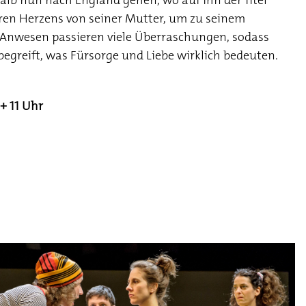
halb nun nach England gehen, wo auf ihn der Titel
eren Herzens von seiner Mutter, um zu seinem
m Anwesen passieren viele Überraschungen, sodass
begreift, was Fürsorge und Liebe wirklich bedeuten.
 + 11 Uhr