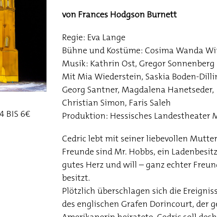
von Frances Hodgson Burnett
Regie: Eva Lange
Bühne und Kostüme: Cosima Wanda Wi
Musik: Kathrin Ost, Gregor Sonnenberg
Mit Mia Wiederstein, Saskia Boden-Dilli
Georg Santner, Magdalena Hanetseder,
Christian Simon, Faris Saleh
4 BIS 6€
Produktion: Hessisches Landestheater
Cedric lebt mit seiner liebevollen Mutte
Freunde sind Mr. Hobbs, ein Ladenbesitze
gutes Herz und will – ganz echter Freun
besitzt.
Plötzlich überschlagen sich die Ereigni
des englischen Grafen Dorincourt, der g