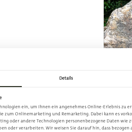
Bruder namens Ernest in London zu
die Stadt davonzustehlen. Jacks Freund
BUC
aftlichen Leben in London entfliehen
Anm
y ausgedacht. Probleme entstehen, als
Details
jun
in Cecily verlieben, wo doch beide
r heiraten können, die den Namen
e
tter Lady Bracknell, die Jack die
chnologien ein, um Ihnen ein angenehmes Online-Erlebnis zu e
dass er als Baby in einer Handtasche
ie zum Onlinemarketing und Remarketing. Dabei kann es vork
eting oder andere Technologien personenbezogene Daten wie z
car Wilde. Es ist ein Meisterwerk, das
n oder verarbeiten. Wir weisen Sie darauf hin, dass bezogen 