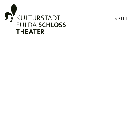
SPIE
Foto
©
Stadt
Fulda
TMM
VERANSTAL