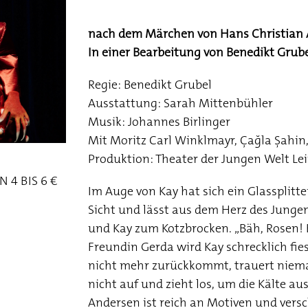
nach dem Märchen von Hans Christian
In einer Bearbeitung von Benedikt Grub
Regie: Benedikt Grubel
Ausstattung: Sarah Mittenbühler
Musik: Johannes Birlinger
Mit Moritz Carl Winklmayr, Çağla Şahin,
Produktion: Theater der Jungen Welt Lei
N 4 BIS 6 €
Im Auge von Kay hat sich ein Glassplitte
Sicht und lässt aus dem Herz des Jungen
und Kay zum Kotzbrocken. „Bäh, Rosen! B
Freundin Gerda wird Kay schrecklich fies
nicht mehr zurückkommt, trauert niema
nicht auf und zieht los, um die Kälte a
Andersen ist reich an Motiven und vers