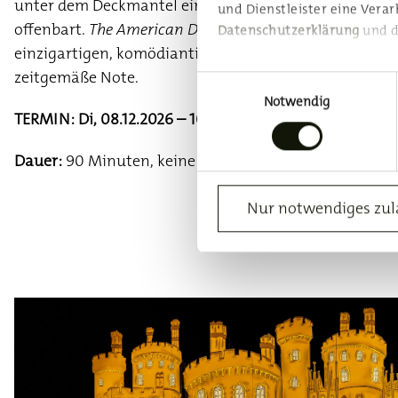
unter dem Deckmantel einer luftigen Bagatelle die W
und Dienstleister eine Verar
offenbart.
The American Drama Group Europe
präsenti
Datenschutzerklärung
und 
einzigartigen, komödiantischen Stil. Live-Musik verlei
Da wir Ihre Privatsphäre sch
zeitgemäße Note.
Einwilligungsauswahl
können diese jederzeit für d
Notwendig
unteren Ecke der Seite klick
TERMIN: Di, 08.12.2026 – 10 Uhr
Datenschutzerklärung
|
Imp
Dauer:
90 Minuten, keine Pause
Nur notwendiges zul